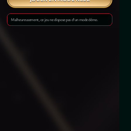
Malheureusement, ce jeu ne dispose pas d'un mode démo.