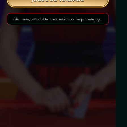
Infelizmente, o Modo Demo não está disponível para este jogo.