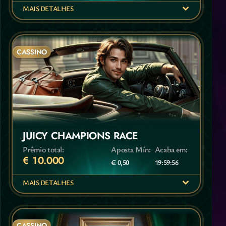
MAIS DETALHES
CASSINO
JUICY CHAMPIONS RACE
Prêmio total:
Aposta Mín:
Acaba em:
€ 10.000
€ 0,50
19:59:56
MAIS DETALHES
CASSINO