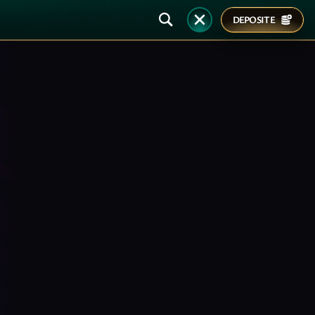
DEPOSITE