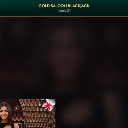
GOLD SALOON BLACKJACK
Iconic 21