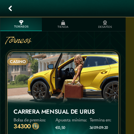
TORNEOS
TIENDA
DESAFÍOS
Torneos
CASINO
CARRERA MENSUAL DE URUS
Bolsa de premios:
Apuesta mínima:
Termina en:
34300
€0,50
3d 09:09:20