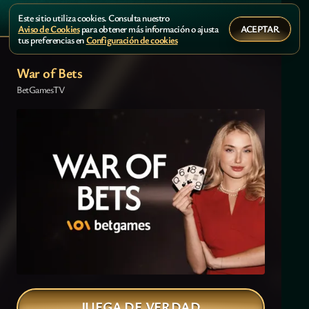
Este sitio utiliza cookies. Consulta nuestro
ACEPTAR
Aviso de Cookies
para obtener más información o ajusta
tus preferencias en
Configuración de cookies
War of Bets
BetGamesTV
JUEGA DE VERDAD