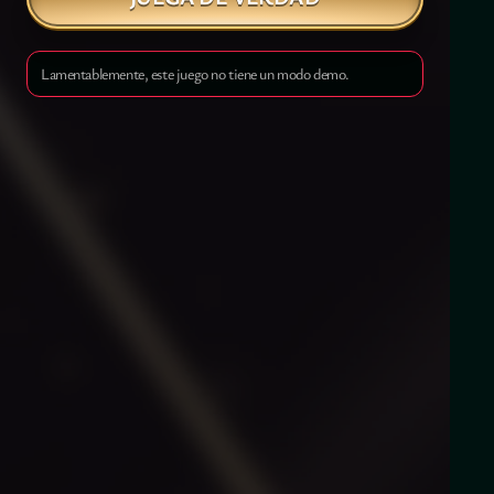
Lamentablemente, este juego no tiene un modo demo.