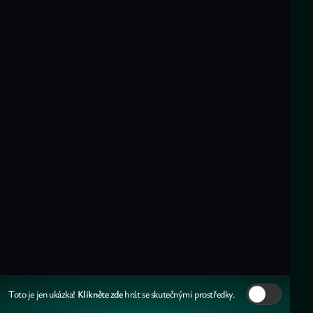
Klikněte zde
Toto je jen ukázka!
hrát se skutečnými prostředky.