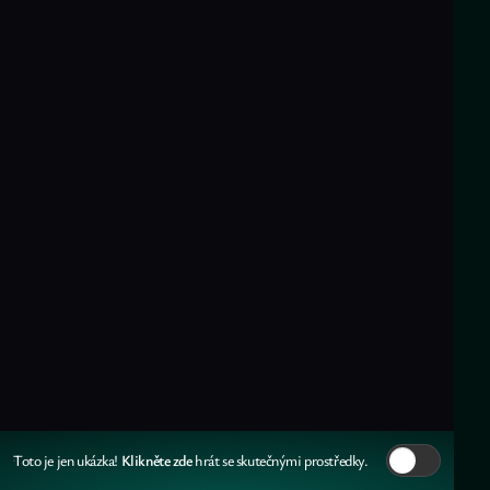
Klikněte zde
Toto je jen ukázka!
hrát se skutečnými prostředky.