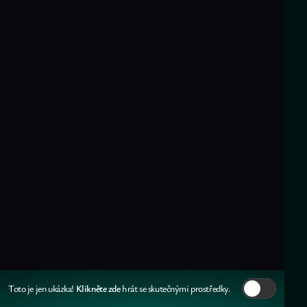
Klikněte zde
Toto je jen ukázka!
hrát se skutečnými prostředky.