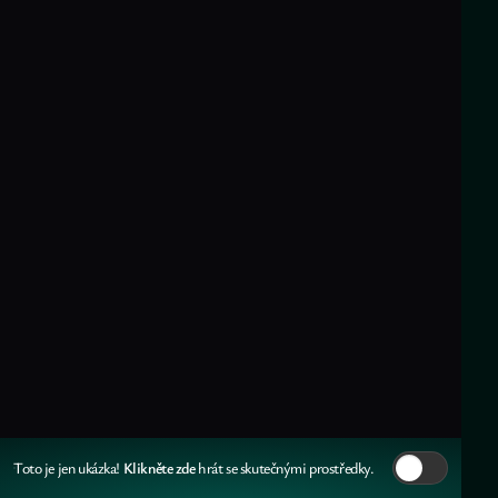
Klikněte zde
Toto je jen ukázka!
hrát se skutečnými prostředky.