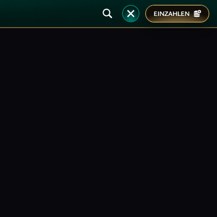
EINZAHLEN