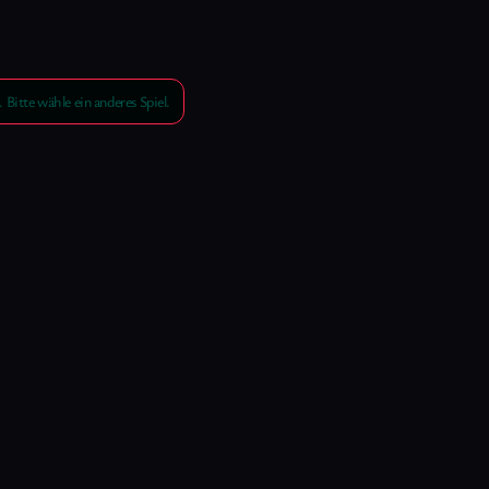
. Bitte wähle ein anderes Spiel.