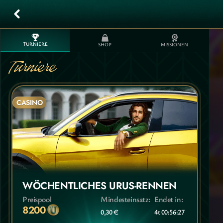
TURNIERE
SHOP
MISSIONEN
Turniere
CASINO
WÖCHENTLICHES URUS-RENNEN
Preispool
Mindesteinsatz:
Endet in:
8200
0,30 €
4t 00:56:27