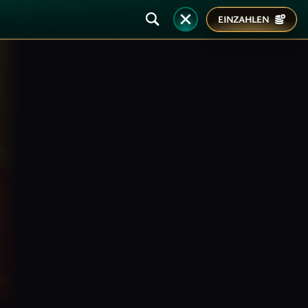
EINZAHLEN