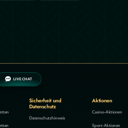
LIVE CHAT
Sicherheit und
Aktionen
Datenschutz
etten
Casino-Aktionen
Datenschutzhinweis
etten
Sport-Aktionen