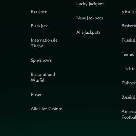
Lucky Jackpots
Roulette
Virtuel
Neue Jackpots
Blackjack
Basketb
Alle Jackpots
Internationale
Fussbal
Tische
Tennis
Spielshows
Tischte
Baccarat und
Würfel
Eishoc
Poker
Basebal
Alle Live-Casinos
Americ
Footbal