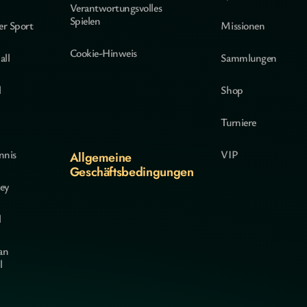
Verantwortungsvolles
Spielen
ler Sport
Missionen
Cookie-Hinweis
all
Sammlungen
l
Shop
Turniere
nnis
VIP
Allgemeine
Geschäftsbedingungen
key
l
an
l