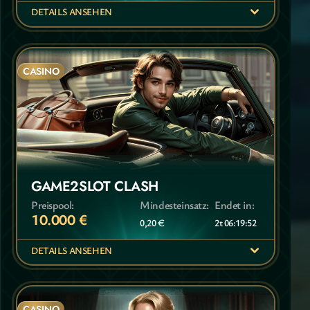
DETAILS ANSEHEN
CASINO
GAME2SLOT CLASH
Preispool:
Mindesteinsatz:
Endet in:
10.000 €
0,20 €
2t 06:19:52
DETAILS ANSEHEN
CASINO