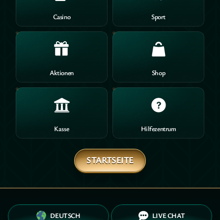
Casino
Sport
Aktionen
Shop
Kasse
Hilfezentrum
STARTSEITE
DEUTSCH
LIVE CHAT