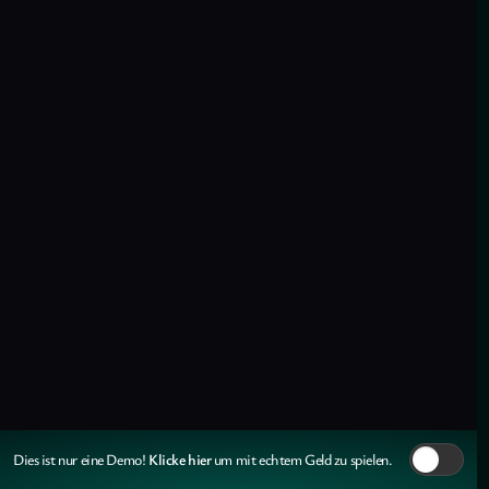
Klicke hier
Dies ist nur eine Demo!
um mit echtem Geld zu spielen.