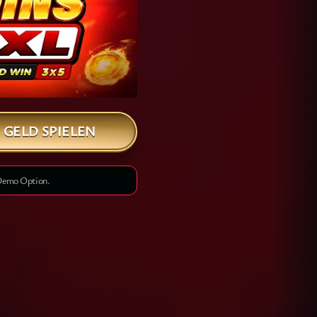
 GELD SPIELEN
e Demo Option.