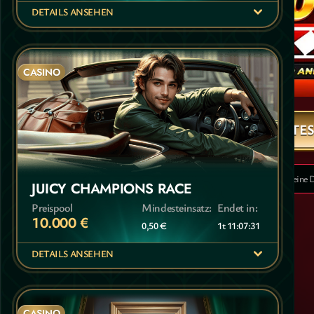
DETAILS ANSEHEN
CASINO
UM ECHTES
Leider hat dieses Spiel kein
JUICY CHAMPIONS RACE
Preispool
Mindesteinsatz:
Endet in:
10.000 €
0,50 €
1t 11:07:31
DETAILS ANSEHEN
CASINO