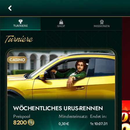
TURNIERE
SHOP
MISSIONEN
Turniere
CASINO
WÖCHENTLICHES URUS-RENNEN
Preispool
Mindesteinsatz:
Endet in:
8200
0,30 €
1t 10:07:31