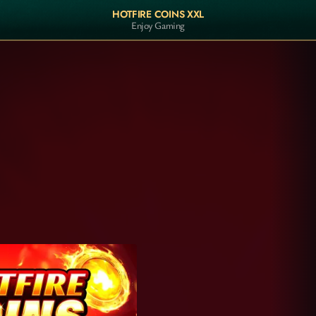
HOTFIRE COINS XXL
Enjoy Gaming