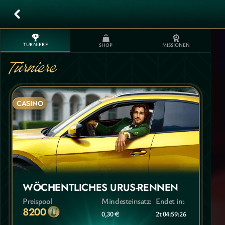
TURNIERE
SHOP
MISSIONEN
Turniere
CASINO
WÖCHENTLICHES URUS-RENNEN
Preispool
Mindesteinsatz:
Endet in:
8200
0,30 €
2t 04:59:26