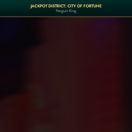
JACKPOT DISTRICT: CITY OF FORTUNE
Penguin King