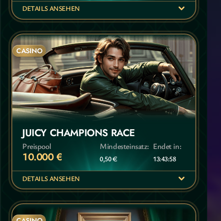
DETAILS ANSEHEN
CASINO
JUICY CHAMPIONS RACE
Preispool
Mindesteinsatz:
Endet in:
10.000 €
0,50 €
13:43:58
DETAILS ANSEHEN
CASINO