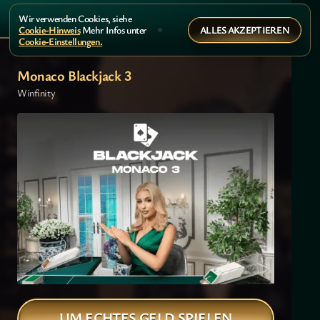
Wir verwenden Cookies, siehe
ALLES AKZEPTIEREN
Cookie-Hinweis
Mehr Infos unter
Cookie-Einstellungen.
Monaco Blackjack 3
Winfinity
UM ECHTES GELD SPIELEN