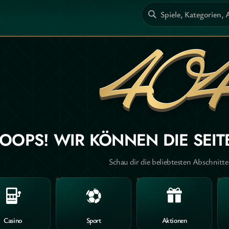
Spiele, Kategorien, 
OOPS! WIR KÖNNEN DIE SEIT
Schau dir die beliebtesten Abschnitte
Casino
Sport
Aktionen