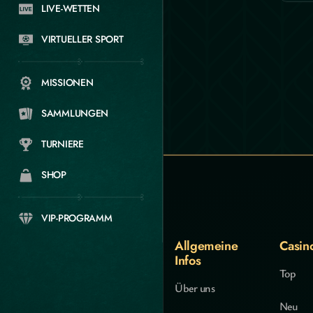
LIVE-WETTEN
VIRTUELLER SPORT
MISSIONEN
SAMMLUNGEN
TURNIERE
SHOP
VIP-PROGRAMM
Allgemeine
Casin
Infos
Top
Über uns
Neu