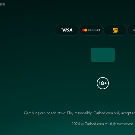
ele
Gambling can be addictive. Play responsibly. Cashed.com only accepts c
2026 © Cashed.com All rights reserved.