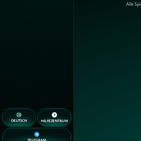
Alle Spi
DEUTSCH
HILFEZENTRUM
TELEGRAM