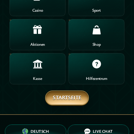
Casino
Sport
Aktionen
Shop
Kasse
Hilfezentrum
STARTSEITE
DEUTSCH
LIVE CHAT