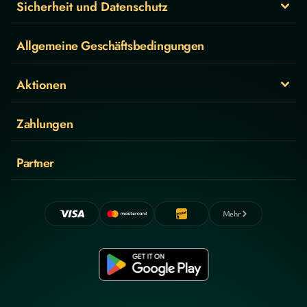
Sicherheit und Datenschutz
Allgemeine Geschäftsbedingungen
Aktionen
Zahlungen
Partner
Mehr