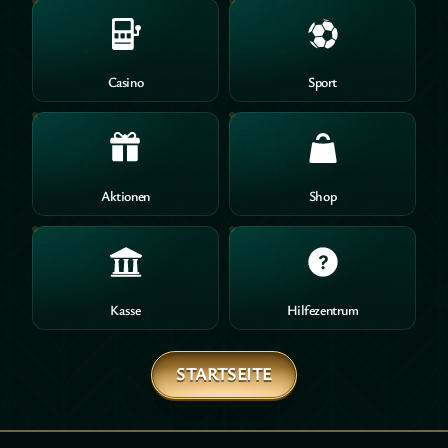
Casino
Sport
Aktionen
Shop
Kasse
Hilfezentrum
STARTSEITE