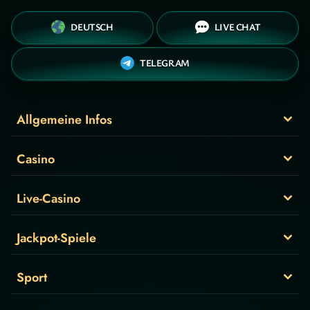
DEUTSCH
LIVE CHAT
TELEGRAM
Allgemeine Infos
Casino
Live-Casino
Jackpot-Spiele
Sport