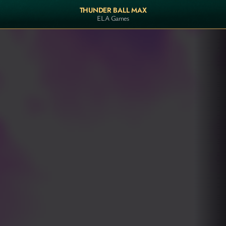
THUNDER BALL MAX
ELA Games