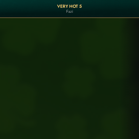
VERY HOT 5
Fazi