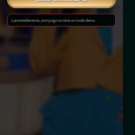
Lamentablemente, este juego no tiene un modo demo.