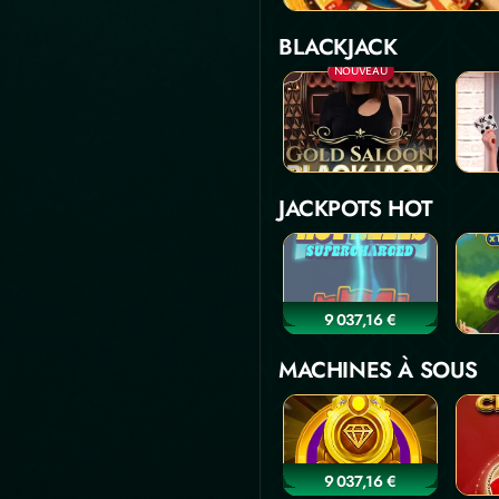
BLACKJACK
NOUVEAU
Gold Saloon Blackjack
Luxe Black
JACKPOTS HOT
777 Hot Reels: Supercharged
Amaterasu
9 037,16 €
MACHINES À SOUS
Super Grand Link Express: Hold & Win
Shining C
9 037,16 €