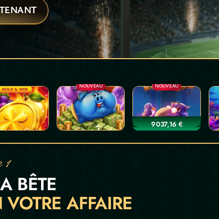
NTENANT
NOUVEAU
NOUVEAU
its Frenzy Hold and Win
3 Super Porky Banks
Beaks Gold
4 Cra
9 037,16 €
 1
LA BÊTE
N VOTRE AFFAIRE