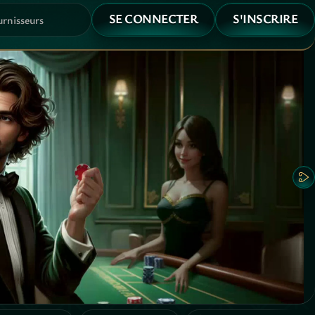
SE CONNECTER
S'INSCRIRE
urnisseurs