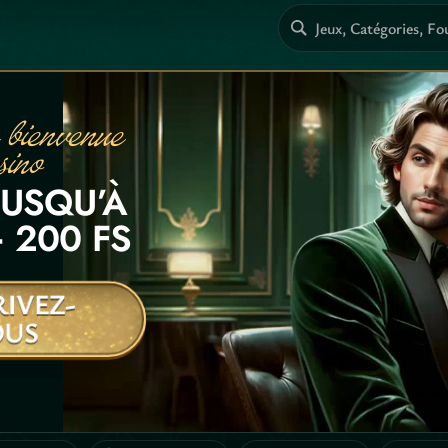
Jeux, Catégories, Fo
mier Dépôt
 bienvenue
sino
orts
JUSQU’À
JUSQU’À
+ 200 FS
0 €
RIVEZ-
RIVEZ-
OUS
OUS