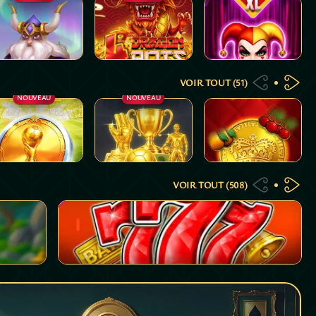
alla Xtreme
4 Dragon Pots
Joker Streak XL: Hold and Win
VOIR TOUT (51)
NOUVEAU
NOUVEAU
ne Coins 2
Penalty Nations Cup
Crown Coins
VOIR TOUT (508)
Wild Wins 40