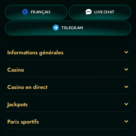
FRANÇAIS
LIVE CHAT
TELEGRAM
Informations générales
Casino
Casino en direct
Jackpots
Paris sportifs