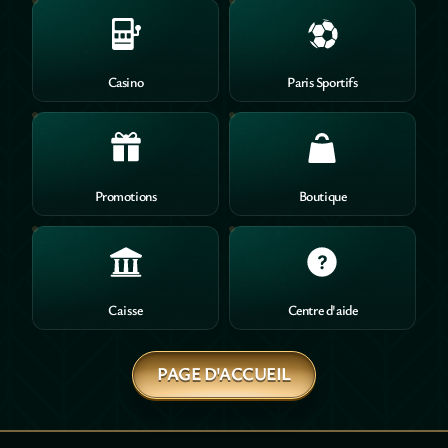
Casino
Paris Sportifs
Promotions
Boutique
Caisse
Centre d'aide
PAGE D'ACCUEIL