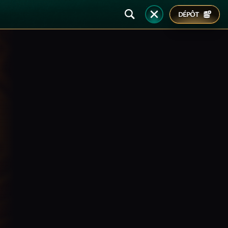
DÉPÔT