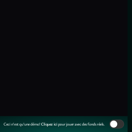
Cliquez ici
Ceci n'est qu'une démo!
pour jouer avec des fonds réels.