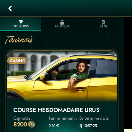
TOURNOIS
BOUTIQUE
DÉFIS
Tournois
CASINO
COURSE HEBDOMADAIRE URUS
Cagnotte :
Pari minimum :
Se termine dans:
8200
0,30 €
4j 13:57:25