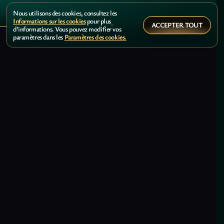
Nous utilisons des cookies, consultez les
Informations sur les cookies
pour plus
ACCEPTER TOUT
d'informations. Vous pouvez modifier vos
paramètres dans les
Paramètres des cookies.