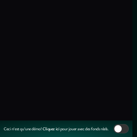
Cliquez ici
Ceci n'est qu'une démo!
pour jouer avec des fonds réels.