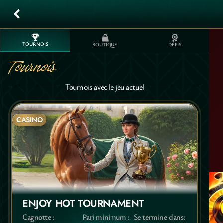
TOURNOIS
BOUTIQUE
DÉFIS
Tournois
Tournois avec le jeu actuel
CASINO
ENJOY HOT TOURNAMENT
Cagnotte :
Pari minimum :
Se termine dans: