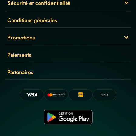
Sécurité et confidentialité
Conditions générales
Promotions
Paiements
Partenaires
Plus