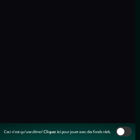
Cliquez ici
Ceci n'est qu'une démo!
pour jouer avec des fonds réels.