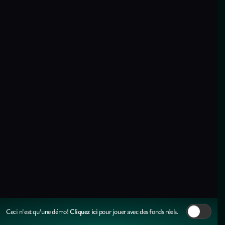
Cliquez ici
Ceci n'est qu'une démo!
pour jouer avec des fonds réels.