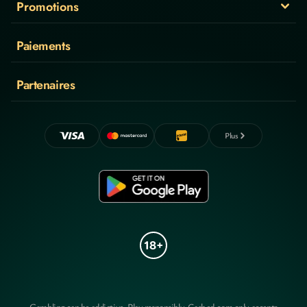
Promotions
Paiements
Partenaires
Plus