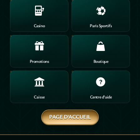
Casino
Paris Sportifs
Promotions
Boutique
Caisse
Centre d'aide
PAGE D'ACCUEIL