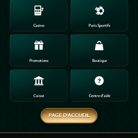
Casino
Paris Sportifs
Promotions
Boutique
Caisse
Centre d'aide
PAGE D'ACCUEIL