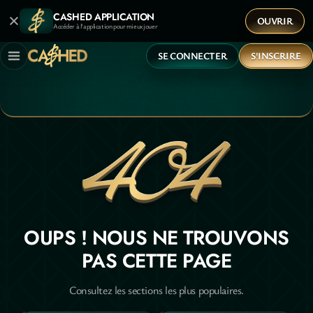
CASHED APPLICATION
OUVRIR
Accéder à l'application pour mieux jouer
SE CONNECTER
S'INSCRIRE
OUPS ! NOUS NE TROUVONS
PAS CETTE PAGE
Consultez les sections les plus populaires.