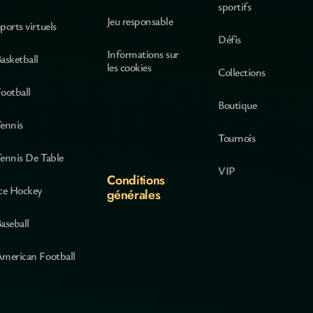
sportifs
Jeu responsable
ports virtuels
Défis
Informations sur
asketball
les cookies
Collections
ootball
Boutique
ennis
Tournois
ennis De Table
VIP
Conditions
ce Hockey
générales
aseball
merican Football