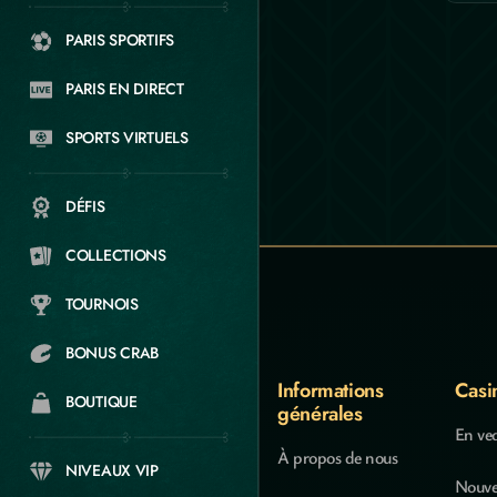
PARIS SPORTIFS
PARIS EN DIRECT
SPORTS VIRTUELS
DÉFIS
COLLECTIONS
TOURNOIS
BONUS CRAB
Informations
Casi
BOUTIQUE
générales
En ve
À propos de nous
NIVEAUX VIP
Nouve