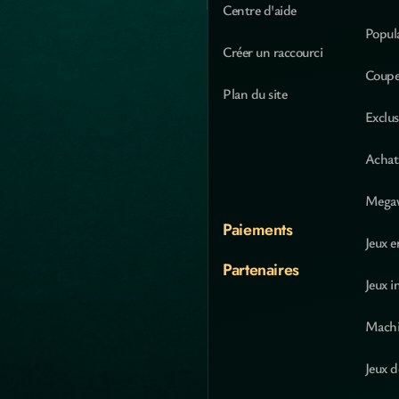
Centre d'aide
Popula
Créer un raccourci
Coup
Plan du site
Exclus
Achat
Mega
Paiements
Jeux e
Partenaires
Jeux i
Machi
Jeux d