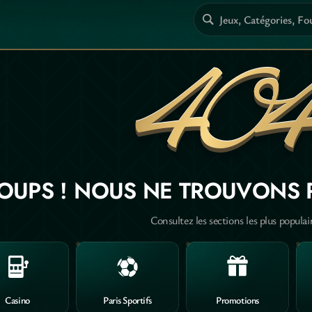
Jeux, Catégories, Fo
OUPS ! NOUS NE TROUVONS 
Consultez les sections les plus populai
Casino
Paris Sportifs
Promotions