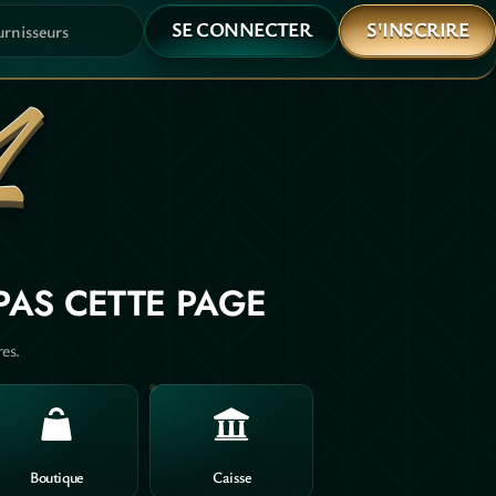
SE CONNECTER
S'INSCRIRE
urnisseurs
PAS CETTE PAGE
res.
Boutique
Caisse