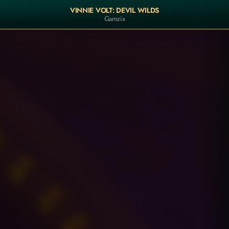
VINNIE VOLT: DEVIL WILDS
Gamzix