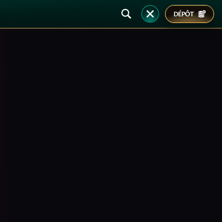
DÉPÔT