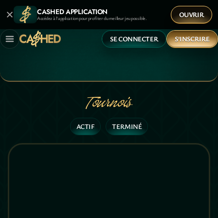
CASHED APPLICATION
OUVRIR
Accédez à l'application pour profiter du meilleur jeu possible.
SE CONNECTER
S'INSCRIRE
Tournois
ACTIF
TERMINÉ