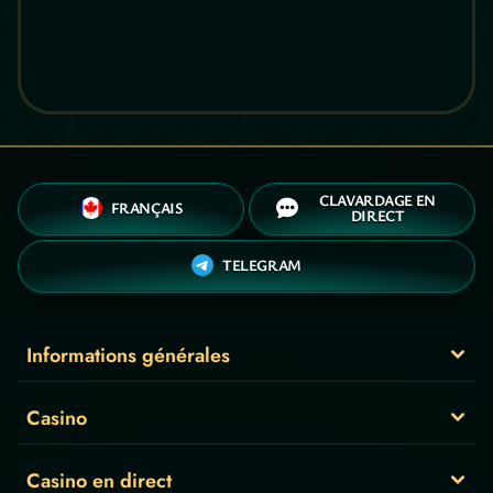
CLAVARDAGE EN
FRANÇAIS
DIRECT
TELEGRAM
Informations générales
Casino
Casino en direct