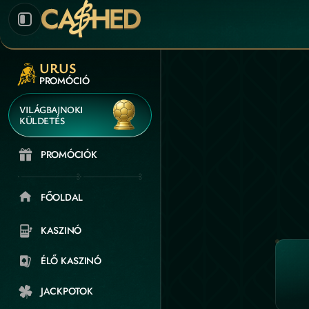
URUS
PROMÓCIÓ
VILÁGBAJNOKI
KÜLDETÉS
PROMÓCIÓK
FŐOLDAL
KASZINÓ
ÉLŐ KASZINÓ
JACKPOTOK