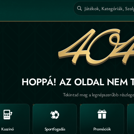
Játékok, Kategóriák, Szol
HOPPÁ! AZ OLDAL NEM 
Tekintsd meg a legnépszerűbb részlege
Kaszinó
Sportfogadás
Promóciók