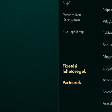
Súgó
Népsz
Parancsikon
létrehozása
Világ
Honlaptérkép
Exkluz
Bonus
Mega
Fizetési
Élő já
lehetőségek
Azonn
Partnerek
Nyerő
Asztal