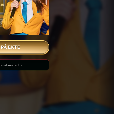
 PÅ EKTE
let en demomodus.