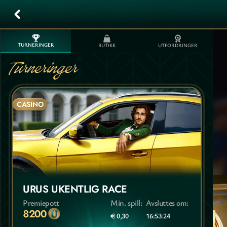
TURNERINGER
BUTIKK
UTFORDRINGER
Turneringer
CASINO
URUS UKENTLIG RACE
Premiepott
Min. spill:
Avsluttes om:
8200
€ 0,30
16:53:24