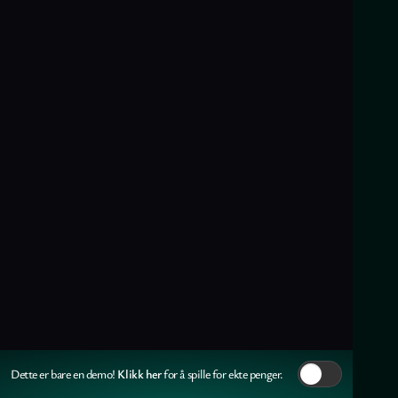
Klikk her
Dette er bare en demo!
for å spille for ekte penger.