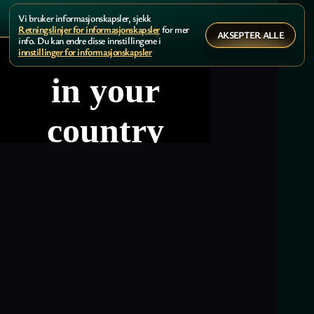
Vi bruker informasjonskapsler, sjekk
Retningslinjer for informasjonskapsler
for mer
AKSEPTER ALLE
info. Du kan endre disse innstillingene i
innstillinger for informasjonskapsler