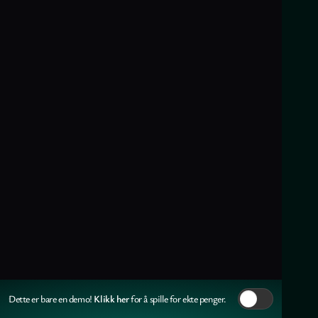
Klikk her
Dette er bare en demo!
for å spille for ekte penger.