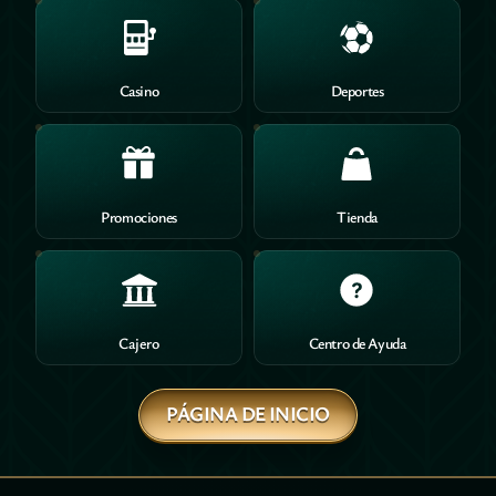
Casino
Deportes
Promociones
Tienda
Cajero
Centro de Ayuda
PÁGINA DE INICIO