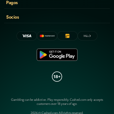
Pagos
Socios
Más
Gambling can be addictive. Play responsibly. Cashed.com only accepts
customers over 18 years of age.
2026 © Cashed.com All rights reserved.