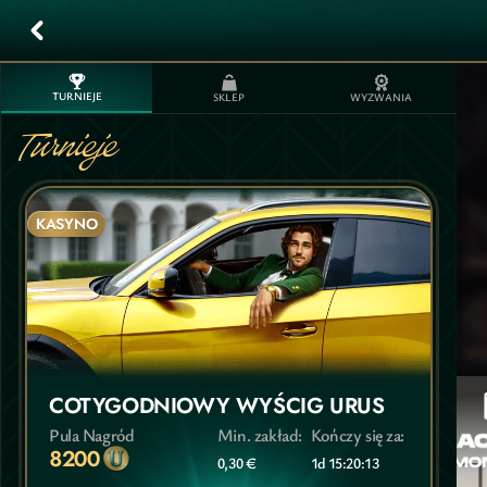
TURNIEJE
SKLEP
WYZWANIA
Turnieje
KASYNO
COTYGODNIOWY WYŚCIG URUS
Pula Nagród
Min. zakład:
Kończy się za:
8200
0,30 €
1d 15:20:13