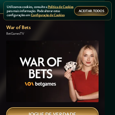
Utilizamos cookies, consulte a
Política de Cookies
ACEITAR TODOS
para mais informação. Pode alterar estas
configurações em
Configuração de Cookies
War of Bets
BetGamesTV
JOGUE DE VERDADE