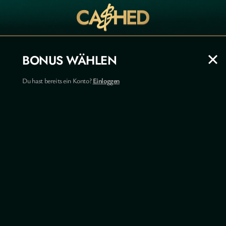
BONUS WÄHLEN
Einloggen
Du hast bereits ein Konto?